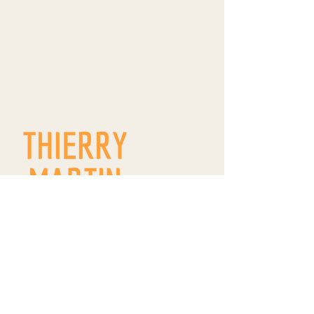
9 route de Westhoffen
ZA Wangen
R.D. 142
67520 WANGEN
thierrymartin.vinsalsace@gmail.com
09 66 83 11 22
/
06 84 18 18 99