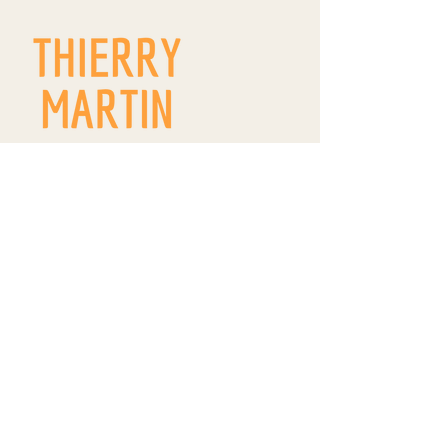
9 route de Westhoffen
ZA Wangen
R.D. 142
67520 WANGEN
thierrymartin.vinsalsace@gmail.com
09 66 83 11 22
/
06 84 18 18 99