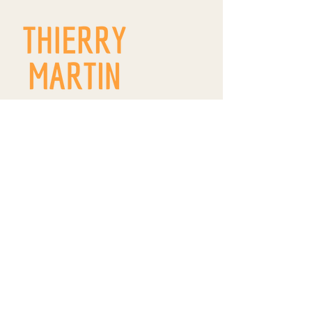
9 route de Westhoffen
ZA Wangen
R.D. 142
67520 WANGEN
thierrymartin.vinsalsace@gmail.com
09 66 83 11 22
/
06 84 18 18 99