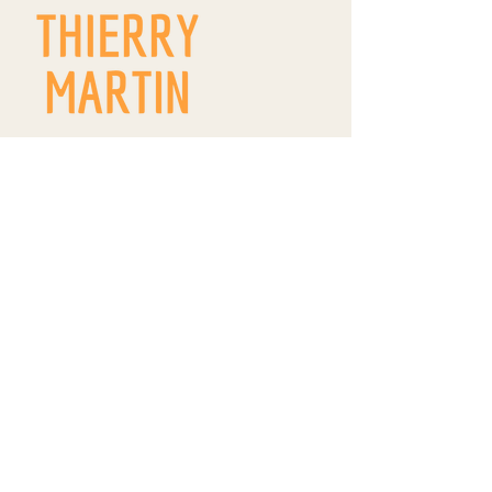
9 route de Westhoffen
ZA Wangen
R.D. 142
67520 WANGEN
thierrymartin.vinsalsace@gmail.com
09 66 83 11 22
/
06 84 18 18 99