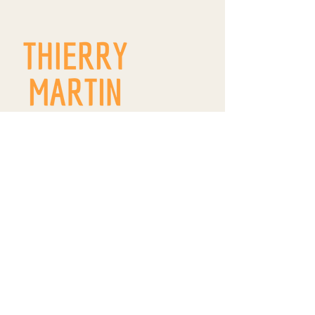
9 route de Westhoffen
ZA Wangen
R.D. 142
67520 WANGEN
thierrymartin.vinsalsace@gmail.com
09 66 83 11 22
/
06 84 18 18 99