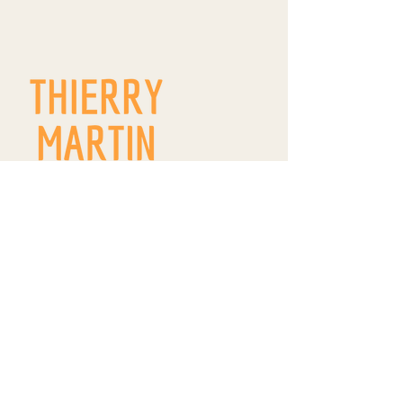
9 route de Westhoffen
ZA Wangen
R.D. 142
67520 WANGEN
thierrymartin.vinsalsace@gmail.com
09 66 83 11 22
/
06 84 18 18 99