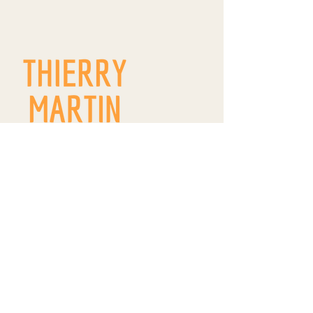
9 route de Westhoffen
ZA Wangen
R.D. 142
67520 WANGEN
thierrymartin.vinsalsace@gmail.com
09 66 83 11 22
/
06 84 18 18 99