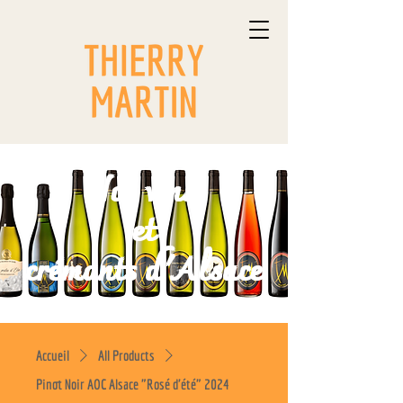
Nos vins
et
crémants d'Alsace
Accueil
All Products
Pinot Noir AOC Alsace "Rosé d'été" 2024