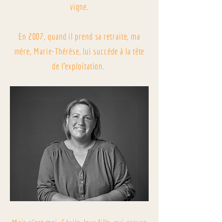
vigne.
En 2007, quand il prend sa retraite, ma
mère, Marie-Thérèse, lui succède à la tête
de l’exploitation.