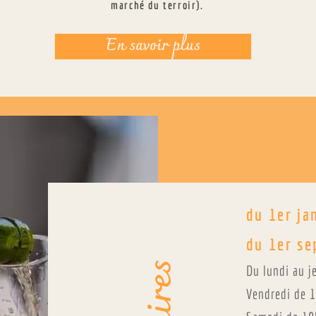
marché du terroir).
En savoir plus
du 1er ja
du 1er s
Du lundi au j
Vendredi de 1