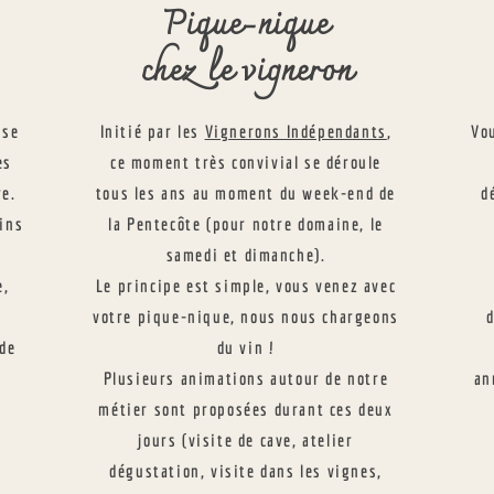
Pique-nique
chez le vigneron
 se
Initié par les
Vignerons Indépendants
,
Vo
es
ce moment très convivial se déroule
re.
tous les ans au moment du week-end de
d
ins
la Pentecôte (pour notre domaine, le
samedi et dimanche).
e,
Le principe est simple, vous venez avec
.
votre pique-nique, nous nous chargeons
 de
du vin !
Plusieurs animations autour de notre
an
métier sont proposées durant ces deux
jours (visite de cave, atelier
dégustation, visite dans les vignes,