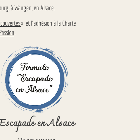
ourg, à Wangen, en Alsace.
écouvertes
» et l’adhésion à la Charte
Passion
.
Escapade en Alsace