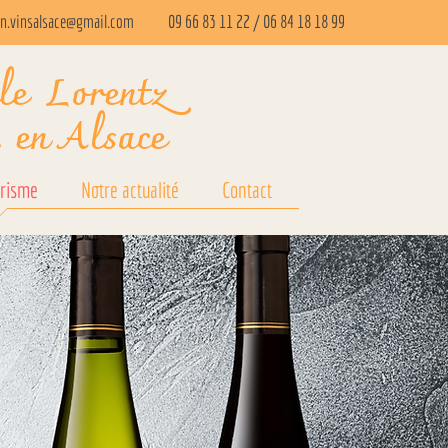
in.vinsalsace@gmail.com
09 66 83 11 22
/
06 84 18 18 99
ile Lorentz
, en Alsace
risme
Notre actualité
Contact