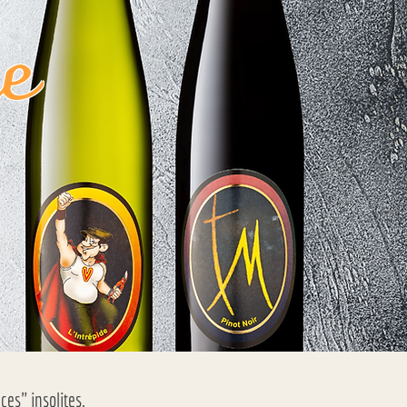
e
es" insolites.