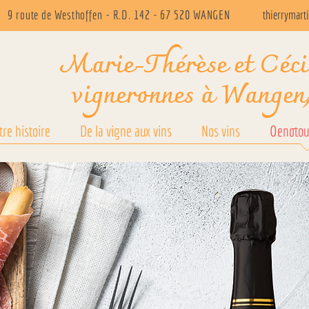
9 route de Westhoffen - R.D. 142 - 67 520 WANGEN
thierrymart
Marie-Thérèse et Céc
vigneronnes à Wangen
tre histoire
De la vigne aux vins
Nos vins
Oenotou