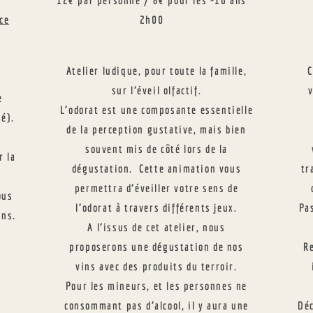
u
12€ par personne /
8€ pour les -16 ans
ce
2h00
Atelier ludique, pour toute la famille,
C
sur l’éveil olfactif.
e
L’odorat est une composante essentielle
sé).
de la perception gustative, mais bien
souvent mis de côté lors de la
r la
dégustation. Cette animation vous
tr
permettra d’éveiller votre sens de
ous
l’odorat à travers différents jeux.
Pas
ins.
A l’issus de cet atelier, nous
proposerons une dégustation de nos
Re
vins avec des produits du terroir.
Pour les mineurs, et les personnes ne
consommant pas d’alcool, il y aura une
Déc