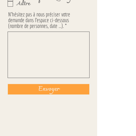
Autre
o
i
N'hésitez pas à nous préciser votre
r
demande dans l'espace ci-dessous
e
(nombre de personnes, date ...).
Envoyer