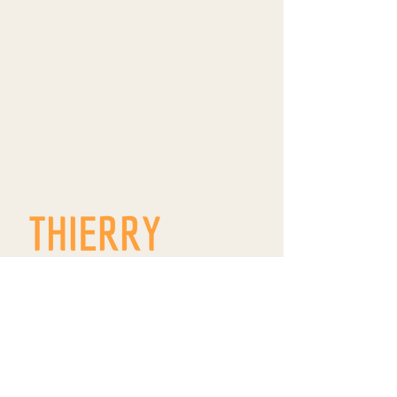
9 route de Westhoffen
ZA Wangen
R.D. 142
67520 WANGEN