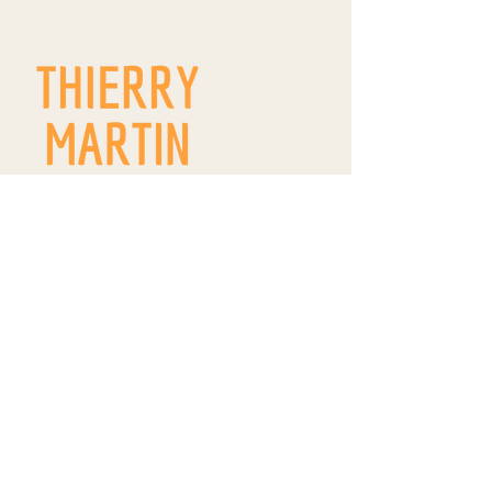
9 route de Westhoffen
ZA Wangen
R.D. 142
67520 WANGEN
thierrymartin.vinsalsace@gmail.com
09 66 83 11 22
/
06 84 18 18 99