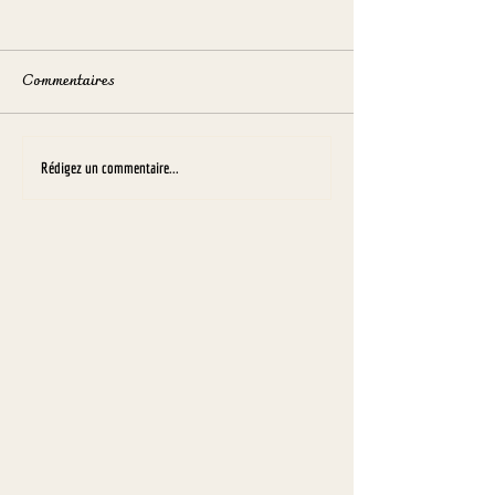
Commentaires
Lembrovin
Salon Vinomedia 
Rédigez un commentaire...
Montbéliard