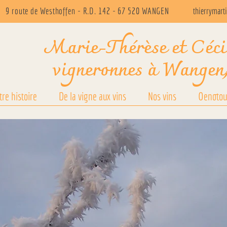
9 route de Westhoffen - R.D. 142 - 67 520 WANGEN
thierrymart
Marie-Thérèse et Céc
vigneronnes à Wangen
tre histoire
De la vigne aux vins
Nos vins
Oenotou