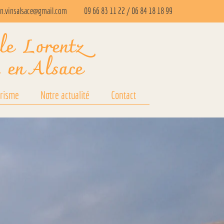
in.vinsalsace@gmail.com
09 66 83 11 22
/
06 84 18 18 99
ile Lorentz
, en Alsace
risme
Notre actualité
Contact