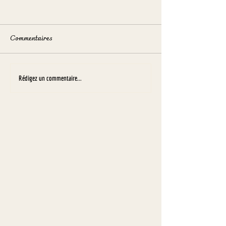
Commentaires
Lembrovin
Salon Vinomedia 
Rédigez un commentaire...
Montbéliard