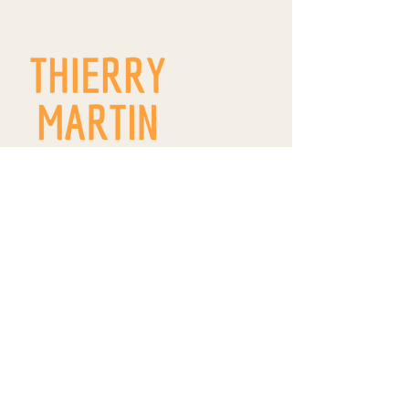
9 route de Westhoffen
ZA Wangen
R.D. 142
67520 WANGEN
thierrymartin.vinsalsace@gmail.com
09 66 83 11 22
/
06 84 18 18 99