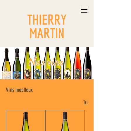
Nos vins
Vins moelleux
Tri