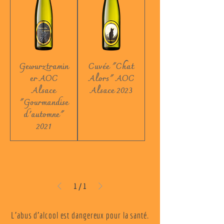
Gewurztramin
Cuvée "Chat
er AOC
Alors" AOC
Alsace
Alsace 2023
"Gourmandise
d'automne"
2021
1
/
1
L'abus d'alcool est dangereux pour la santé.